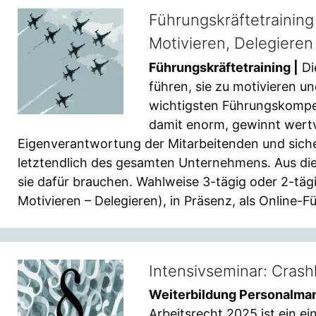
Führungskräftetrainin
Motivieren, Delegieren
Führungskräftetraining |
Di
führen, sie zu motivieren u
wichtigsten Führungskompet
damit enorm, gewinnt wertvo
Eigenverantwortung der Mitarbeitenden und sich
letztendlich des gesamten Unternehmens. Aus di
sie dafür brauchen. Wahlweise 3-tägig oder 2-t
Motivieren – Delegieren), in Präsenz, als Online-
Intensivseminar: Crash
Weiterbildung Personalma
Arbeitsrecht 2025 ist ein ei