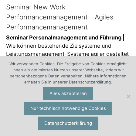
Seminar New Work
Performancemanagement – Agiles
Performancemanagement
Seminar Personalmanagement und Führung |
Wie können bestehende Zielsysteme und
Leistungsmanagement-Systeme agiler gestaltet
werden? Wie etabliert man ein agiles
Wir verwenden Cookies. Die Freigabe von Cookies ermöglicht
Performancemanagement? Welche
Ihnen ein optimiertes Nutzen unserer Webseite, indem wir
personenbezogene Daten verarbeiten. Nähere Informationen
Unterstützung kann das Personalmanagement
erhalten Sie in unserer Datenschutzerklärung.
für ein New Work Performancemanagement
Alles akzeptieren
leisten? Wie verknüpft man es mit Scrum,
Kanban, Design Thinking, Lean, Lean Startup,
Nur technisch notwendige Cookies
OKR, Dailies, Sprint Goals, Annual Goals,
Reviews und Retros? Erwarten Sie in diesem
Datenschutzerklärung
Seminar Antworten auf diese Fragen und direkt
umsetzbare Lösungen. Wahlweise 1-tägig