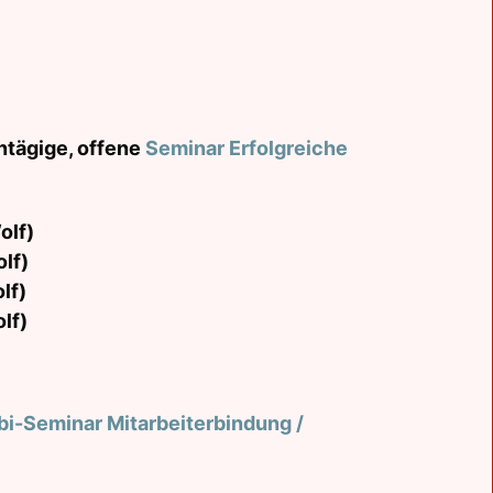
intägige, offene
Seminar Erfolgreiche
olf)
lf)
lf)
lf)
i-Seminar Mitarbeiterbindung /