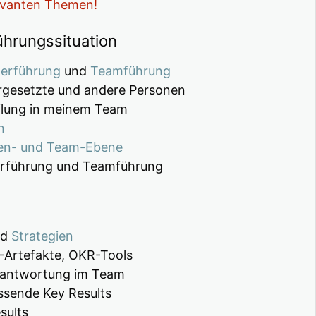
levanten Themen!
ührungssituation
terführung
und
Teamführung
orgesetzte und andere Personen
ilung in meinem Team
n
den- und Team-Ebene
terführung und Teamführung
nd
Strategien
-Artefakte, OKR-Tools
rantwortung im Team
ssende Key Results
sults