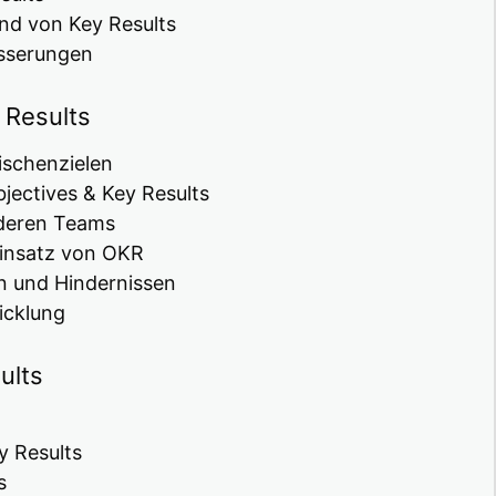
nd von Key Results
esserungen
 Results
ischenzielen
jectives & Key Results
anderen Teams
Einsatz von OKR
 und Hindernissen
icklung
ults
y Results
s