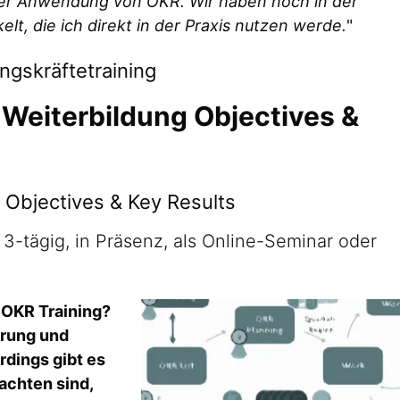
 der Anwendung von OKR. Wir haben noch in der
lt, die ich direkt in der Praxis nutzen werde.
"
ngskräftetraining
 Weiterbildung Objectives &
 Objectives & Key Results
3-tägig, in Präsenz, als Online-Seminar oder
 OKR Training?
hrung und
rdings gibt es
eachten sind,