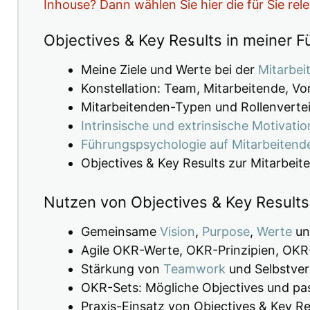
Inhouse? Dann wählen Sie hier die für Sie re
Objectives & Key Results in meiner F
Meine Ziele und Werte bei der
Mitarbei
Konstellation: Team, Mitarbeitende, V
Mitarbeitenden-Typen und Rollenverte
Intrinsische und extrinsische Motivatio
Führungspsychologie auf Mitarbeiten
Objectives & Key Results zur Mitarbei
Nutzen von Objectives & Key Results
Gemeinsame
Vision
,
Purpose
,
Werte
u
Agile OKR-Werte, OKR-Prinzipien, OKR
Stärkung von
Teamwork
und Selbstve
OKR-Sets: Mögliche Objectives und pa
Praxis-Einsatz von Objectives & Key Re