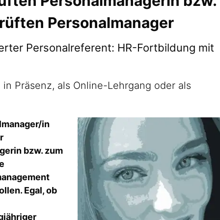
rüften Personalmanagerin bzw.
prüften Personalmanager
zierter Personalreferent: HR-Fortbildung mit
 in Präsenz, als Online-Lehrgang oder als
almanager/in
r
gerin bzw. zum
e
lmanagement
len. Egal, ob
gjähriger