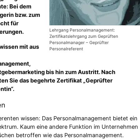
te: Bei dem
gerin bzw. zum
cht für
Lehrgang Personalmanagement:
erungen.
Zertifikatslehrgang zum Geprüften
Personalmanager – Geprüfter
wissen mit aus
Personalreferent
management,
tgebermarketing bis hin zum Austritt. Nach
en Sie das begehrte Zertifikat „Geprüfter
ntin“.
en
erenten wissen: Das Personalmanagement bietet ein
spektrum. Kaum eine andere Funktion im Unternehmen
rüchen betroffen wie das Personalmanagement.