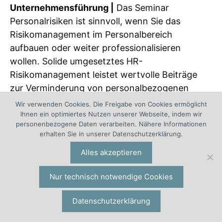
Unternehmensführung |
Das Seminar
Personalrisiken ist sinnvoll, wenn Sie das
Risikomanagement im Personalbereich
aufbauen oder weiter professionalisieren
wollen. Solide umgesetztes HR-
Risikomanagement leistet wertvolle Beiträge
zur Verminderung von personalbezogenen
Risiken, die dem Unternehmen großen Schaden
Wir verwenden Cookies. Die Freigabe von Cookies ermöglicht
zufügen können. Doch
Ihnen ein optimiertes Nutzen unserer Webseite, indem wir
personenbezogene Daten verarbeiten. Nähere Informationen
Personalrisikomanagement stärkt auch die
erhalten Sie in unserer Datenschutzerklärung.
Wettbewerbsposition des Unternehmens: Wenn
Alles akzeptieren
Sie es systematisch und strukturiert anpacken,
wird sich Ihr Personalrisikomanagement durch
Nur technisch notwendige Cookies
respektable Beiträge zur Wertschöpfung
profilieren. Wahlweise 1-tägig (Crash-Kurs HR-
Datenschutzerklärung
Risikomanagement), 2-tägig, in Präsenz, als
Online-Seminar oder als Inhouse-Workshop.