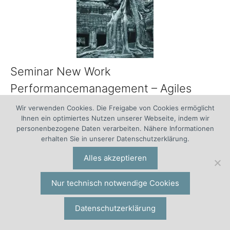
Seminar New Work
Performancemanagement – Agiles
Performancemanagement
Wir verwenden Cookies. Die Freigabe von Cookies ermöglicht
Ihnen ein optimiertes Nutzen unserer Webseite, indem wir
Seminar Personalmanagement und Führung |
personenbezogene Daten verarbeiten. Nähere Informationen
Wie können bestehende Zielsysteme und
erhalten Sie in unserer Datenschutzerklärung.
Leistungsmanagement-Systeme agiler gestaltet
Alles akzeptieren
werden? Wie etabliert man ein agiles
Performancemanagement? Welche
Nur technisch notwendige Cookies
Unterstützung kann das Personalmanagement
für ein New Work Performancemanagement
Datenschutzerklärung
leisten? Wie verknüpft man es mit Scrum,