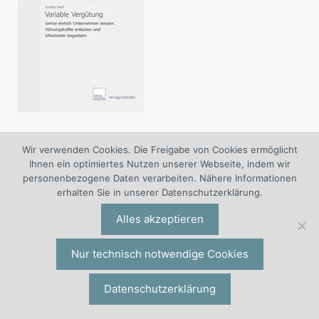
Unternehmen steuern mit variabler
Wir verwenden Cookies. Die Freigabe von Cookies ermöglicht
Vergütung und Zielvereinbarung.
Ihnen ein optimiertes Nutzen unserer Webseite, indem wir
» Blick ins Buch
personenbezogene Daten verarbeiten. Nähere Informationen
erhalten Sie in unserer Datenschutzerklärung.
Entgelttransparenzgesetz 2027:
Alles akzeptieren
Entgeltsysteme neu gestalten
Eintägig. Für Unternehmensleitungen sowie Fach-
Nur technisch notwendige Cookies
und Führungskräfte aus dem Personalmanagement.
27.08.2026 | Online Seminar
Datenschutzerklärung
07.10.2026 | Online Seminar