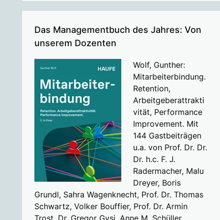
Das Managementbuch des Jahres: Von
unserem Dozenten
Wolf, Gunther:
Mitarbeiterbindung.
Retention,
Arbeitgeberattrakti
vität, Performance
Improvement. Mit
144 Gastbeiträgen
u.a. von Prof. Dr. Dr.
Dr. h.c. F. J.
Radermacher, Malu
Dreyer, Boris
Grundl, Sahra Wagenknecht, Prof. Dr. Thomas
Schwartz, Volker Bouffier, Prof. Dr. Armin
Trost, Dr. Gregor Gysi, Anne M. Schüller,