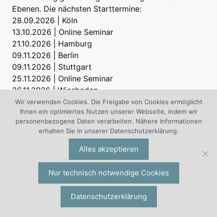
Ebenen. Die nächsten Starttermine:
28.09.2026 | Köln
13.10.2026 | Online Seminar
21.10.2026 | Hamburg
09.11.2026 | Berlin
09.11.2026 | Stuttgart
25.11.2026 | Online Seminar
26.11.2026 | Wiesbaden
07.12.2026 | München
Wir verwenden Cookies. Die Freigabe von Cookies ermöglicht
Ihnen ein optimiertes Nutzen unserer Webseite, indem wir
26.01.2027 | Hamburg
personenbezogene Daten verarbeiten. Nähere Informationen
04.02.2027 | Stuttgart
erhalten Sie in unserer Datenschutzerklärung.
17.02.2027 | Berlin
22.02.2027 | Köln
Alles akzeptieren
01.03.2027 | München/Eching
09.03.2027 | Online Seminar
Nur technisch notwendige Cookies
18.03.2027 | Hamburg
Infos:
Führungskräfte-Seminar Delegieren
Datenschutzerklärung
Seminar Einstellungsgespräche und